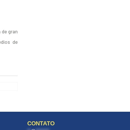
a de gran
edios de
CONTATO