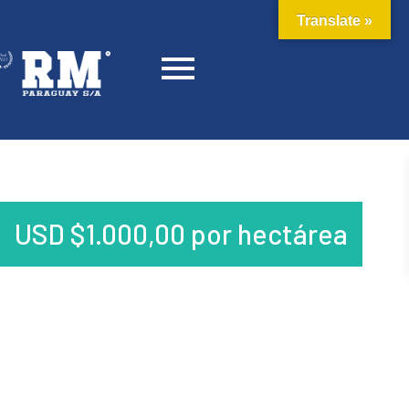
Translate »
USD
$
1.000,00
por hectárea