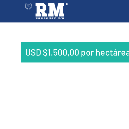
USD
$
1.500,00
por hectáre