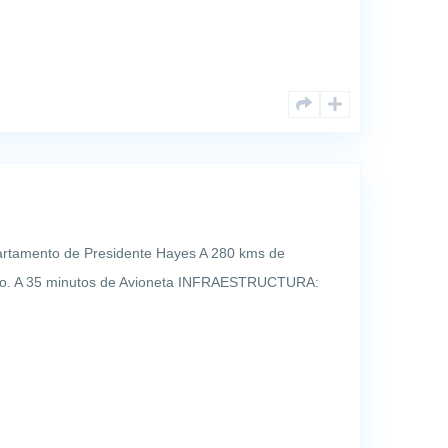
rtamento de Presidente Hayes A 280 kms de
dro. A 35 minutos de Avioneta INFRAESTRUCTURA:
ite. 10 casas para personal con familia, 1 casa para