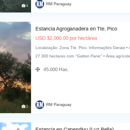
RM Paraguay
4
Estancia Agroganadera en Tte. Pico
USD.
$
2,000.00
por hectárea
Localização: Zona Tte. Pico. Informações Gerais • 
27.300 hectares com “Gatton Panic” • Área agrícol
Detalhes do rebanho • 20.000 vacas de alta genéti
45.000 Has.
estimada: 15.000 bezerros Infraestrutura Pecuária 
RM Paraguay
2
Estancia en Canendiyu (Luz Bella)