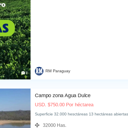
RM Paraguay
8
Campo zona Agua Dulce
USD.
$
750.00
Por héctarea
Superficie 32.000 hesctáreas 13 hectáreas abiertas
32000 Has.