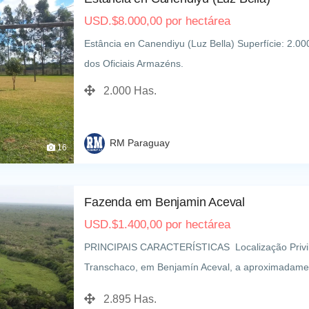
USD.
$
8.000,00
por hectárea
Estância en Canendiyu (Luz Bella) Superfície: 2.0
dos Oficiais Armazéns.
2.000 Has.
RM Paraguay
16
Fazenda em Benjamin Aceval
USD.
$
1.400,00
por hectárea
PRINCIPAIS CARACTERÍSTICAS Localização Privile
Transchaco, em Benjamín Aceval, a aproximadame
85% de pastagem (50% clavel, 50% capim nativo d
2.895 Has.
condição, com 15% de reserva florestal para