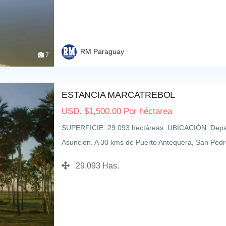
RM Paraguay
7
ESTANCIA MARCATREBOL
USD.
$
1,500.00
Por héctarea
SUPERFICIE: 29.093 hectáreas. UBICACIÓN: Depa
Asuncion. A 30 kms de Puerto Antequera, San Pe
VIVIENDAS 1 Casa Patronal con 5 dormitorios en su
29.093 Has.
Contador y Jefe de Máquinas,