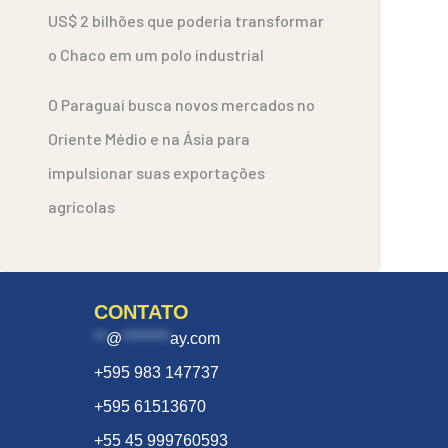
US$ 2 bilhões que poderia transformar
o Chaco em um polo industrial
O Paraguai busca novos mercados no
Oriente Médio e na Ásia para
impulsionar suas exportações
agrícolas
CONTATO
**
@
********
ay.com
+595 983 147737
+595 61513670
+55 45 999760593