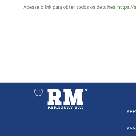
Acesse o link para obter todos os detalhes:
https://
ABR
ASS