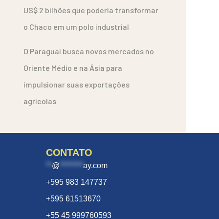
US$ 2 bilhões que poderia transformar
o Chaco em um polo industrial
O Paraguai busca novos mercados no
Oriente Médio e na Ásia para
impulsionar suas exportações
agrícolas
CONTATO
**
@
********
ay.com
+595 983 147737
+595 61513670
+55 45 999760593