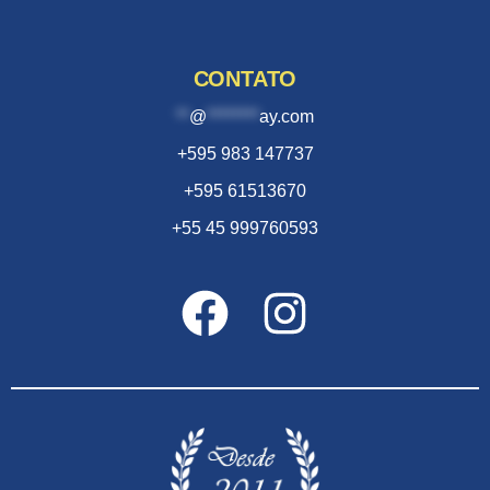
CONTATO
**
@
********
ay.com
+595 983 147737
+595 61513670
+55 45 999760593